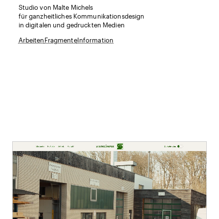
Studio von Malte Michels
für ganzheitliches Kommunikationsdesign
in digitalen und gedruckten Medien
Arbeiten
Fragmente
Information
Tischlerei Steinkämper
Gestaltung und Umsetzung einer Webseite
zurück
Raster
Dunkelmodus