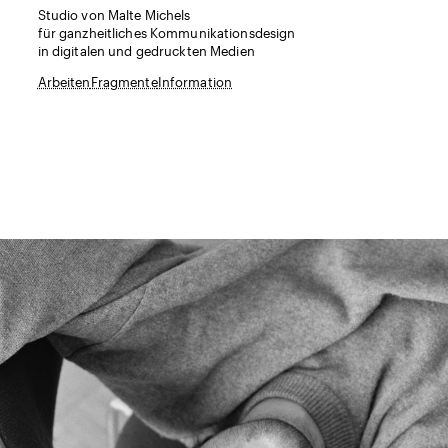
Studio von Malte Michels
für ganzheitliches Kommunikationsdesign
in digitalen und gedruckten Medien
Arbeiten
Fragmente
Information
Lars
Porträtfotografie
zurück
Raster
Dunkelmodus